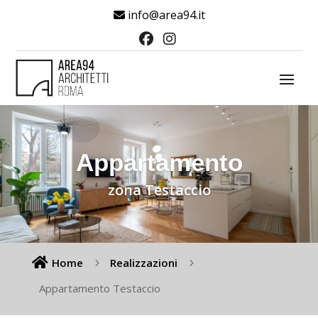
info@area94.it
Appartamento
zona Testaccio

Home
Realizzazioni
5
5
Appartamento Testaccio